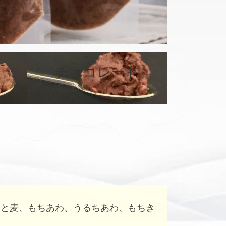
カ
バ
チョコレート
ー
リ
ン
ク
はと麦、もちあわ、うるちあわ、もちき