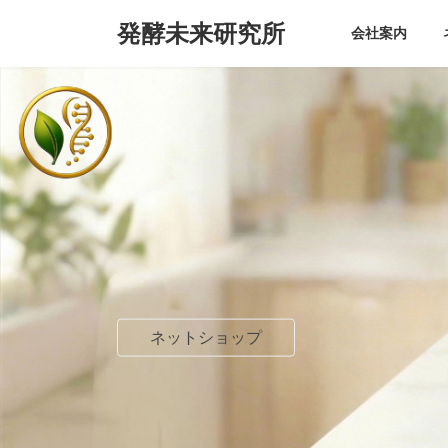
コ
ナ
発酵未来研究所
ン
ビ
会社案内
テ
ゲ
ン
ー
ツ
シ
へ
ョ
ス
ン
キ
に
ッ
移
プ
動
ネットショップ