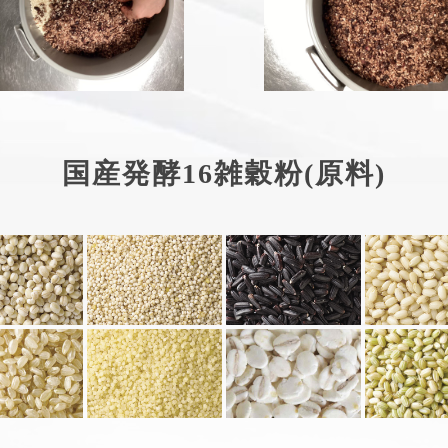
国産発酵16雑穀粉(原料)