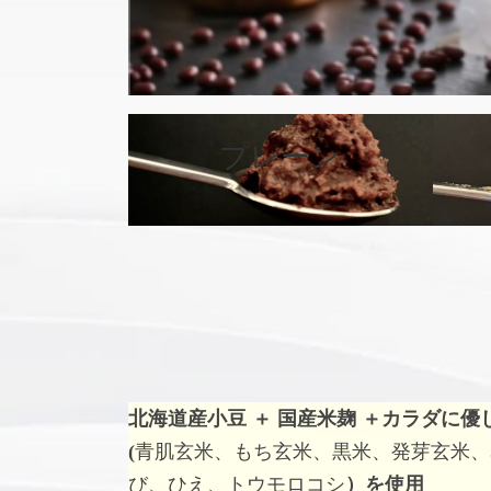
カ
バ
プレーン
ー
リ
ン
ク
北海道産小豆 ＋ 国産米麹 ＋
カラダに優
(
青肌玄米、もち玄米、黒米、発芽玄米、
び、ひえ、トウモロコシ
）を使用