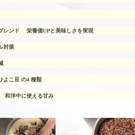
ブレンド
栄養価UPと美味しさを実現
ル対策
減
よこ豆 の4 種類
 和洋中に使える甘み