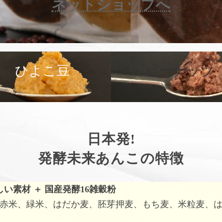
ネットショップへ
カ
バ
ひよこ豆
ピーナッツ
ー
リ
ン
ク
日本発!
発酵未来あんこの特徴
しい素材
＋
国産発酵16雑穀粉
赤米、緑米、はだか麦、胚芽押麦、もち麦、米粒麦、