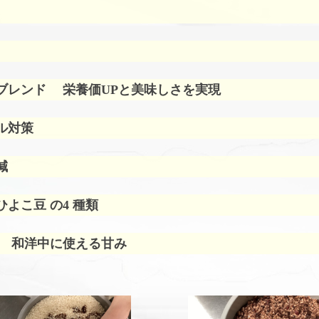
ブレンド
栄養価UPと美味しさを実現
ル対策
減
よこ豆 の4 種類
 和洋中に使える甘み