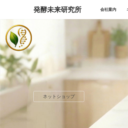
コ
ナ
発酵未来研究所
ン
ビ
会社案内
テ
ゲ
ン
ー
ツ
シ
へ
ョ
ス
ン
キ
に
ッ
移
プ
動
ネットショップ