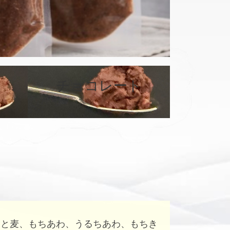
チョコレート
カ
カ
バ
バ
ー
ー
リ
リ
ン
ン
ク
ク
はと麦、もちあわ、うるちあわ、もちき