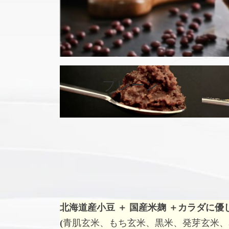
プレーン
カ
バ
ー
リ
ン
ク
北海道産小豆 ＋ 国産米麹 ＋
カラダに優
(
青肌玄米、もち玄米、黒米、発芽玄米、