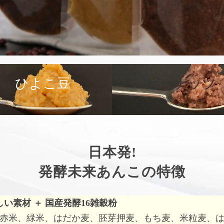
ひよこ豆
ピーナッツ
日本発!
発酵未来あんこの特徴
しい素材
＋
国産発酵16雑穀粉
赤米、緑米、はだか麦、胚芽押麦、もち麦、米粒麦、