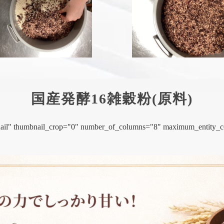
国産発酵16雑穀粉(原料)
mbnail" thumbnail_crop="0" number_of_columns="8" maximum_entity_