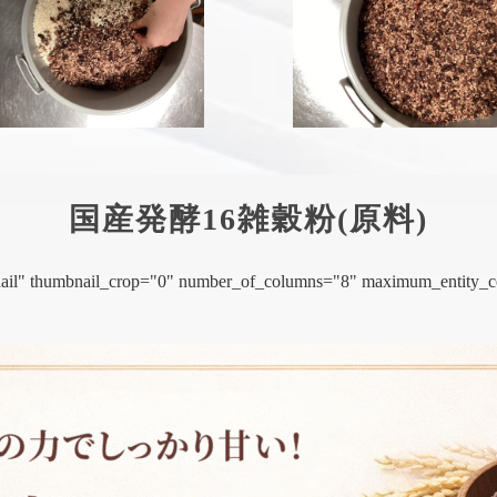
国産発酵16雑穀粉(原料)
mbnail" thumbnail_crop="0" number_of_columns="8" maximum_entity_