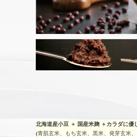
プレーン
カ
バ
ー
リ
ン
ク
北海道産小豆 ＋ 国産米麹 ＋
カラダに優
(
青肌玄米、もち玄米、黒米、発芽玄米、