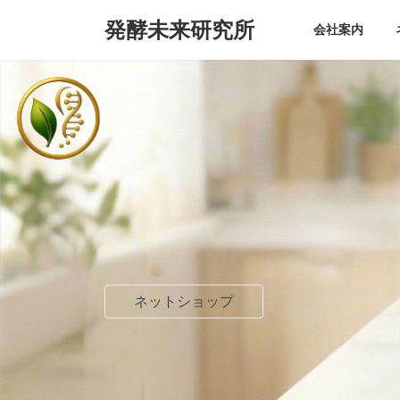
コ
ナ
発酵未来研究所
ン
ビ
会社案内
テ
ゲ
ン
ー
ツ
シ
へ
ョ
ス
ン
キ
に
ッ
移
プ
動
ネットショップ