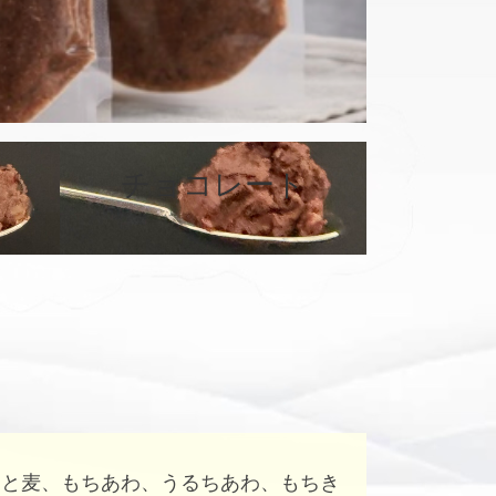
チョコレート
カ
カ
バ
バ
ー
ー
リ
リ
ン
ン
ク
ク
はと麦、もちあわ、うるちあわ、もちき