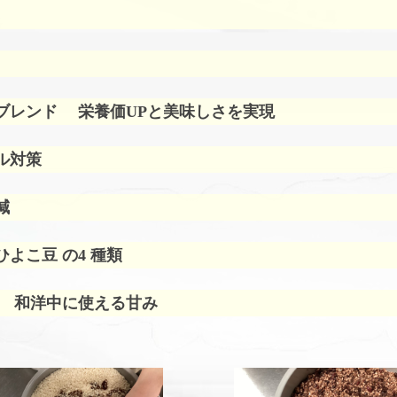
ブレンド
栄養価UPと美味しさを実現
ル対策
減
よこ豆 の4 種類
 和洋中に使える甘み