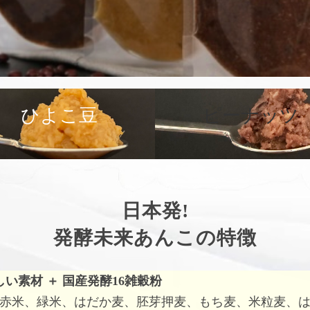
ひよこ豆
ピーナッツ
日本発!
発酵未来あんこの特徴
しい素材
＋
国産発酵16雑穀粉
赤米、緑米、はだか麦、胚芽押麦、もち麦、米粒麦、