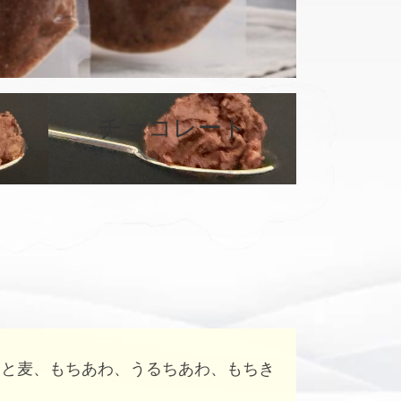
カ
バ
チョコレート
ー
リ
ン
ク
はと麦、もちあわ、うるちあわ、もちき