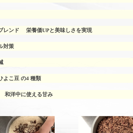
ブレンド
栄養価UPと美味しさを実現
ル対策
減
よこ豆 の4 種類
 和洋中に使える甘み