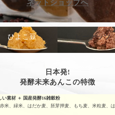
ネットショップへ
カ
バ
ひよこ豆
ピーナッツ
ー
リ
ン
ク
日本発!
発酵未来あんこの特徴
しい素材
＋
国産発酵16雑穀粉
赤米、緑米、はだか麦、胚芽押麦、もち麦、米粒麦、