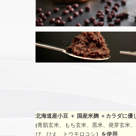
カ
バ
プレーン
ー
リ
ン
ク
北海道産小豆 ＋ 国産米麹 ＋
カラダに優
(
青肌玄米、もち玄米、黒米、発芽玄米、
び、ひえ、トウモロコシ
）を使用