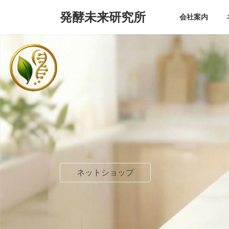
コ
ナ
発酵未来研究所
ン
ビ
会社案内
テ
ゲ
ン
ー
ツ
シ
へ
ョ
ス
ン
キ
に
ッ
移
プ
動
ネットショップ