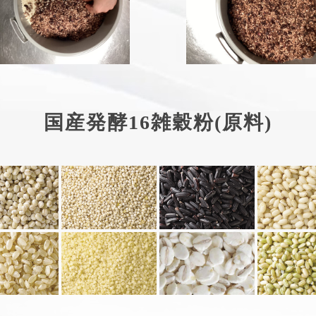
国産発酵16雑穀粉(原料)