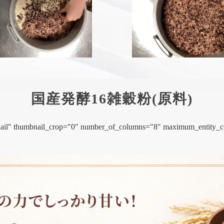
国産発酵16雑穀粉(原料)
mbnail" thumbnail_crop="0" number_of_columns="8" maximum_entity_