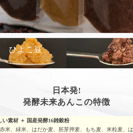
ひよこ豆
ピーナッツ
日本発!
発酵未来あんこの特徴
しい素材
＋
国産発酵16雑穀粉
赤米、緑米、はだか麦、胚芽押麦、もち麦、米粒麦、