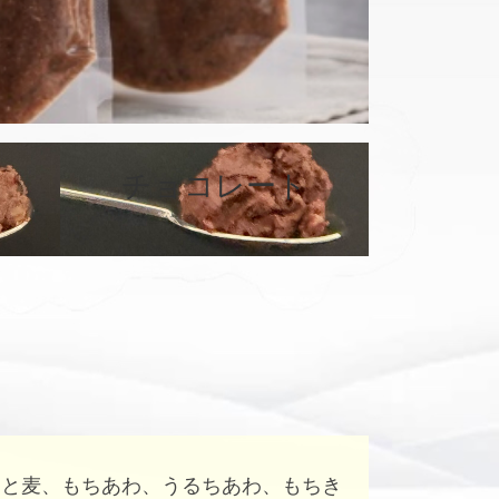
チョコレート
カ
カ
バ
バ
ー
ー
リ
リ
ン
ン
ク
ク
はと麦、もちあわ、うるちあわ、もちき