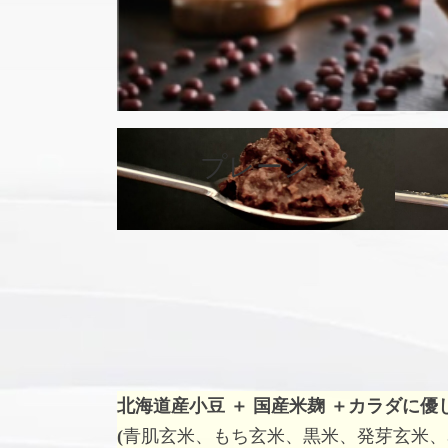
プレーン
カ
バ
ー
リ
ン
ク
北海道産小豆 ＋ 国産米麹 ＋
カラダに優
(
青肌玄米、もち玄米、黒米、発芽玄米、