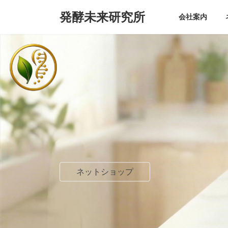
コ
ナ
発酵未来研究所
ン
ビ
会社案内
テ
ゲ
ン
ー
ツ
シ
へ
ョ
ス
ン
キ
に
ッ
移
プ
動
ネットショップ