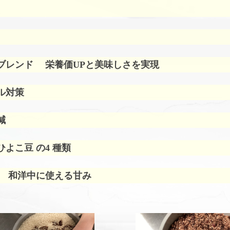
ブレンド
栄養価UPと美味しさを実現
ル対策
減
よこ豆 の4 種類
 和洋中に使える甘み