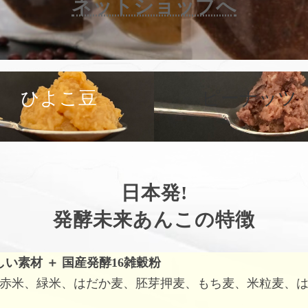
ネットショップへ
カ
バ
ひよこ豆
ピーナッツ
ー
リ
ン
ク
日本発!
発酵未来あんこの特徴
しい素材
＋
国産発酵16雑穀粉
赤米、緑米、はだか麦、胚芽押麦、もち麦、米粒麦、