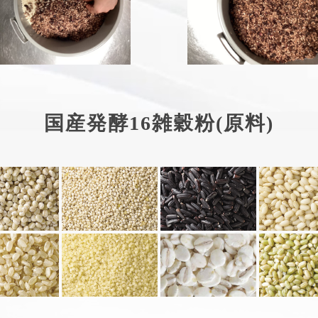
国産発酵16雑穀粉(原料)