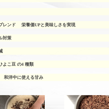
ブレンド
栄養価UPと美味しさを実現
ル対策
減
よこ豆 の4 種類
 和洋中に使える甘み