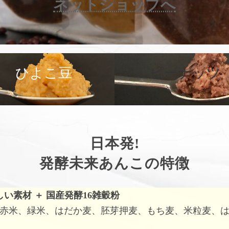
ネットショップへ
カ
バ
ひよこ豆
ピーナッツ
ー
リ
ン
ク
日本発!
発酵未来あんこの特徴
しい素材
＋
国産発酵16雑穀粉
赤米、緑米、はだか麦、胚芽押麦、もち麦、米粒麦、