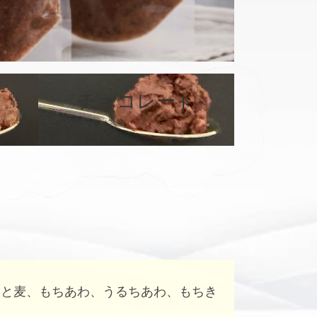
カ
バ
チョコレート
ー
リ
ン
ク
はと麦、もちあわ、うるちあわ、もちき