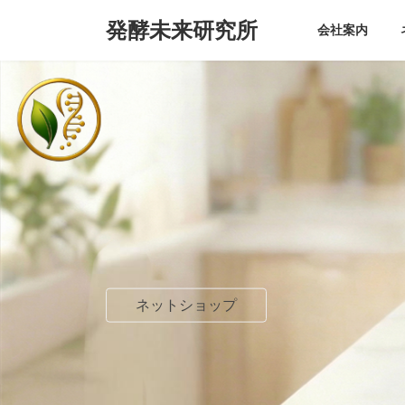
コ
ナ
発酵未来研究所
ン
ビ
会社案内
テ
ゲ
ン
ー
ツ
シ
へ
ョ
ス
ン
キ
に
ッ
移
プ
動
ネットショップ