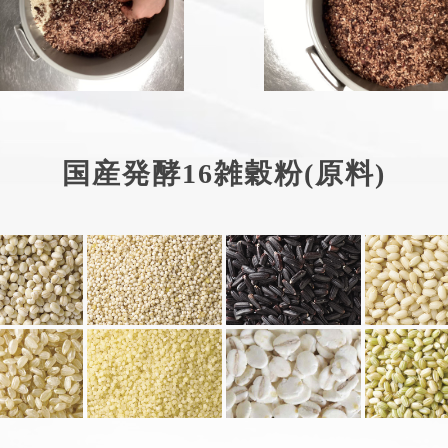
国産発酵16雑穀粉(原料)