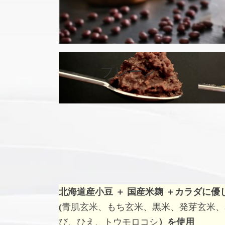
カ
バ
プレーン
ー
リ
ン
ク
北海道産小豆 ＋ 国産米麹 ＋
カラダに優
(
青肌玄米、もち玄米、黒米、発芽玄米、
び、ひえ、トウモロコシ
）を使用