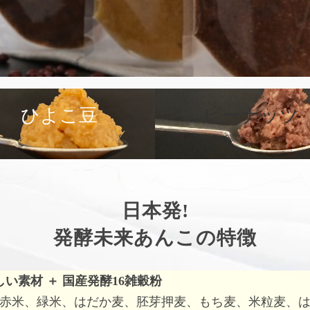
ひよこ豆
ピーナッツ
日本発!
発酵未来あんこの特徴
しい素材
＋
国産発酵16雑穀粉
赤米、緑米、はだか麦、胚芽押麦、もち麦、米粒麦、