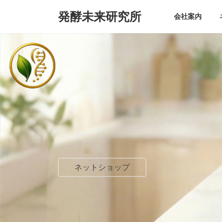
コ
ナ
発酵未来研究所
ン
ビ
会社案内
テ
ゲ
ン
ー
ツ
シ
へ
ョ
ス
ン
キ
に
ッ
移
プ
動
ネットショップ