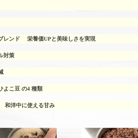
ブレンド
栄養価UPと美味しさを実現
ル対策
減
よこ豆 の4 種類
 和洋中に使える甘み