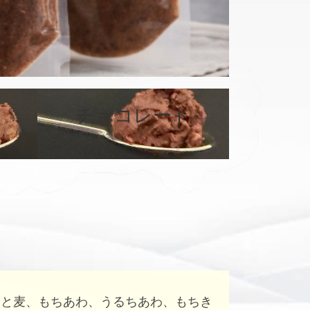
チョコレート
カ
カ
バ
バ
ー
ー
リ
リ
ン
ン
ク
ク
はと麦、もちあわ、うるちあわ、もちき