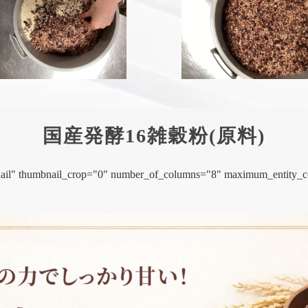
国産発酵16雑穀粉(原料)
mbnail" thumbnail_crop="0" number_of_columns="8" maximum_entity_