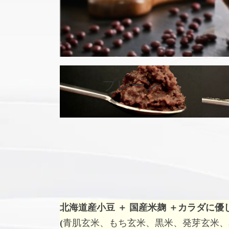
プレーン
カ
バ
ー
リ
ン
ク
北海道産小豆 ＋ 国産米麹 ＋
カラダに優
(
青肌玄米、もち玄米、黒米、発芽玄米、