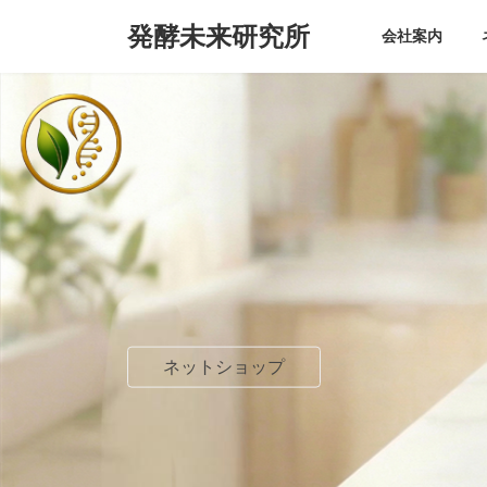
コ
ナ
発酵未来研究所
ン
ビ
会社案内
テ
ゲ
ン
ー
ツ
シ
へ
ョ
ス
ン
キ
に
ッ
移
プ
動
ネットショップ