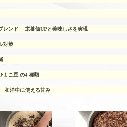
ブレンド
栄養価UPと美味しさを実現
ル対策
減
よこ豆 の4 種類
 和洋中に使える甘み