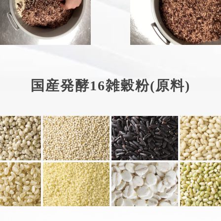
国産発酵16雑穀粉(原料)