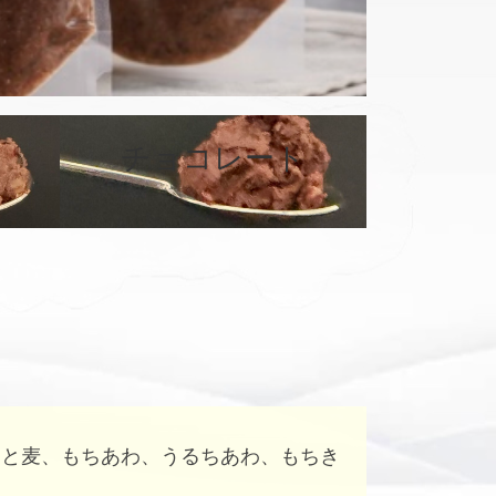
カ
バ
チョコレート
ー
リ
ン
ク
はと麦、もちあわ、うるちあわ、もちき