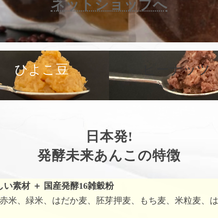
ネットショップへ
カ
バ
ひよこ豆
ピーナッツ
ー
リ
ン
ク
日本発!
発酵未来あんこの特徴
しい素材
＋
国産発酵16雑穀粉
赤米、緑米、はだか麦、胚芽押麦、もち麦、米粒麦、