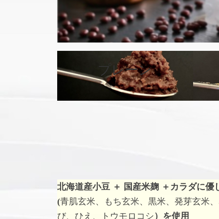
カ
バ
プレーン
ー
リ
ン
ク
北海道産小豆 ＋ 国産米麹 ＋
カラダに優
(
青肌玄米、もち玄米、黒米、発芽玄米、
び、ひえ、トウモロコシ
）を使用