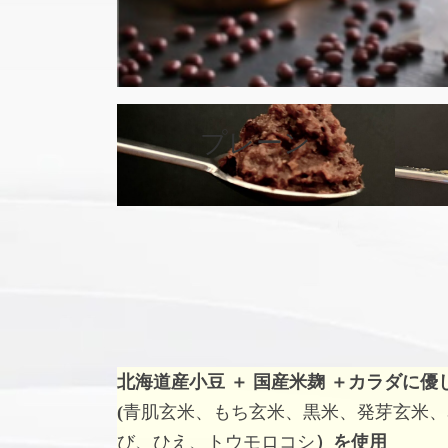
カ
バ
プレーン
ー
リ
ン
ク
北海道産小豆 ＋ 国産米麹 ＋
カラダに優
(
青肌玄米、もち玄米、黒米、発芽玄米、
び、ひえ、トウモロコシ
）を使用