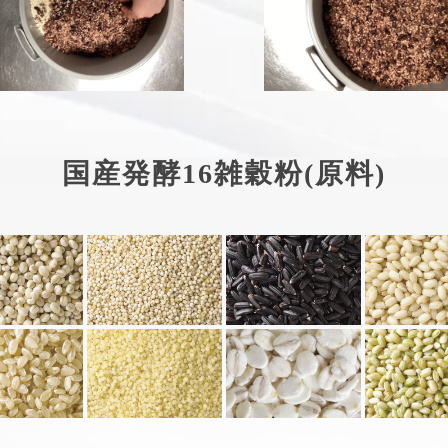
国産発酵16雑穀粉(原料)