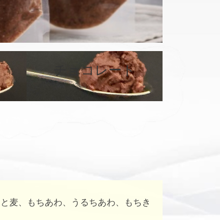
カ
バ
チョコレート
ー
リ
ン
ク
はと麦、もちあわ、うるちあわ、もちき