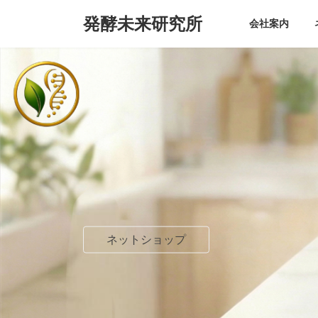
コ
ナ
発酵未来研究所
ン
ビ
会社案内
テ
ゲ
ン
ー
ツ
シ
へ
ョ
ス
ン
キ
に
ッ
移
プ
動
ネットショップ