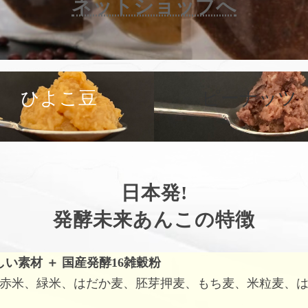
ネットショップへ
カ
バ
ひよこ豆
ピーナッツ
ー
リ
ン
ク
日本発!
発酵未来あんこの特徴
しい素材
＋
国産発酵16雑穀粉
赤米、緑米、はだか麦、胚芽押麦、もち麦、米粒麦、