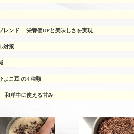
ブレンド
栄養価UPと美味しさを実現
ル対策
減
よこ豆 の4 種類
 和洋中に使える甘み