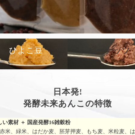
ひよこ豆
ピーナッツ
日本発!
発酵未来あんこの特徴
しい素材
＋
国産発酵16雑穀粉
赤米、緑米、はだか麦、胚芽押麦、もち麦、米粒麦、