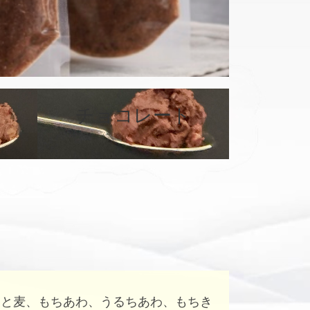
チョコレート
カ
カ
バ
バ
ー
ー
リ
リ
ン
ン
ク
ク
はと麦、もちあわ、うるちあわ、もちき