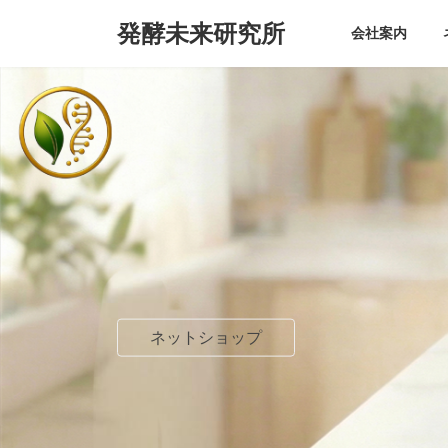
コ
ナ
発酵未来研究所
ン
ビ
会社案内
テ
ゲ
ン
ー
ツ
シ
へ
ョ
ス
ン
キ
に
ッ
移
プ
動
ネットショップ