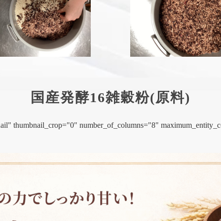
国産発酵16雑穀粉(原料)
mbnail" thumbnail_crop="0" number_of_columns="8" maximum_entity_