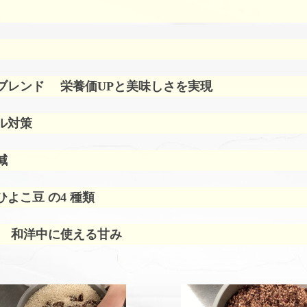
ブレンド
栄養価UPと美味しさを実現
ル対策
減
よこ豆 の4 種類
 和洋中に使える甘み