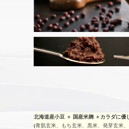
プレーン
カ
バ
ー
リ
ン
ク
北海道産小豆 ＋ 国産米麹 ＋
カラダに優
(
青肌玄米、もち玄米、黒米、発芽玄米、