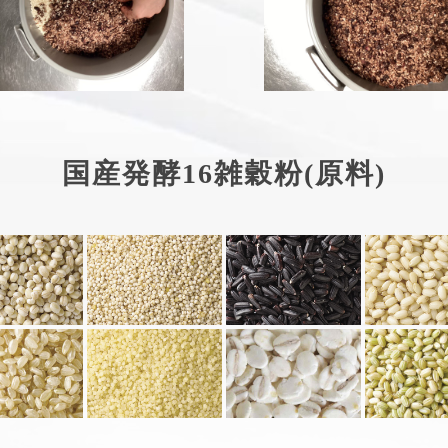
国産発酵16雑穀粉(原料)