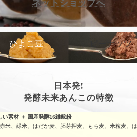
ネットショップへ
カ
バ
ひよこ豆
ピーナッツ
ー
リ
ン
ク
日本発!
発酵未来あんこの特徴
しい素材
＋
国産発酵16雑穀粉
赤米、緑米、はだか麦、胚芽押麦、もち麦、米粒麦、