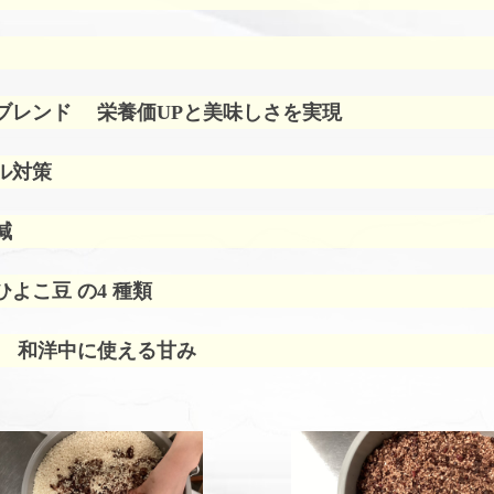
ブレンド
栄養価UPと美味しさを実現
ル対策
減
よこ豆 の4 種類
 和洋中に使える甘み