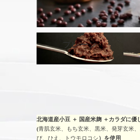
カ
バ
プレーン
ー
リ
ン
ク
北海道産小豆 ＋ 国産米麹 ＋
カラダに優
(
青肌玄米、もち玄米、黒米、発芽玄米、
び、ひえ、トウモロコシ
）を使用