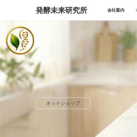
コ
ナ
発酵未来研究所
ン
ビ
会社案内
テ
ゲ
ン
ー
ツ
シ
へ
ョ
ス
ン
キ
に
ッ
移
プ
動
ネットショップ