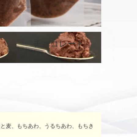
カ
バ
チョコレート
ー
リ
ン
ク
はと麦、もちあわ、うるちあわ、もちき