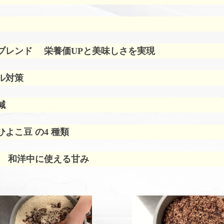
ブレンド
栄養価UPと美味しさを実現
ル対策
減
よこ豆 の4 種類
 和洋中に使える甘み