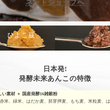
ネットショップへ
カ
バ
ひよこ豆
ピーナッツ
ー
リ
ン
ク
日本発!
発酵未来あんこの特徴
しい素材
＋
国産発酵16雑穀粉
赤米、緑米、はだか麦、胚芽押麦、もち麦、米粒麦、