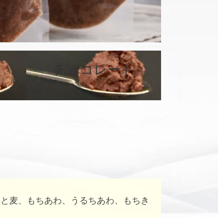
カ
バ
チョコレート
ー
リ
ン
ク
はと麦、もちあわ、うるちあわ、もちき