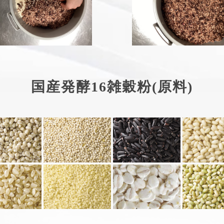
国産発酵16雑穀粉(原料)