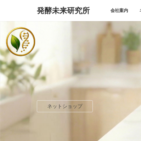
コ
ナ
発酵未来研究所
ン
ビ
会社案内
テ
ゲ
ン
ー
ツ
シ
へ
ョ
ス
ン
キ
に
ッ
移
プ
動
ネットショップ