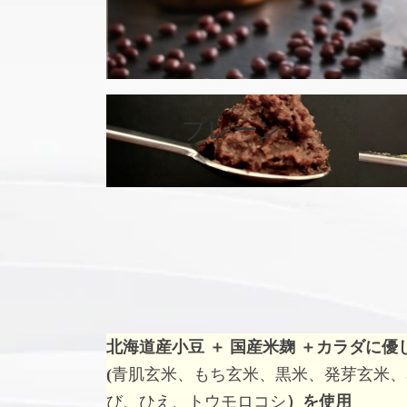
カ
バ
プレーン
ー
リ
ン
ク
北海道産小豆 ＋ 国産米麹 ＋
カラダに優
(
青肌玄米、もち玄米、黒米、発芽玄米、
び、ひえ、トウモロコシ
）を使用