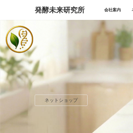
コ
ナ
発酵未来研究所
ン
ビ
会社案内
テ
ゲ
ン
ー
ツ
シ
へ
ョ
ス
ン
キ
に
ッ
移
プ
動
ネットショップ