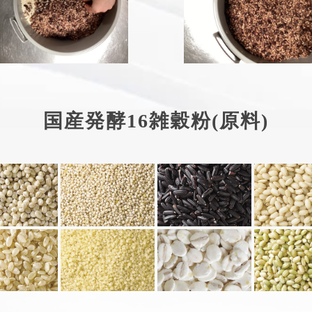
国産発酵16雑穀粉(原料)