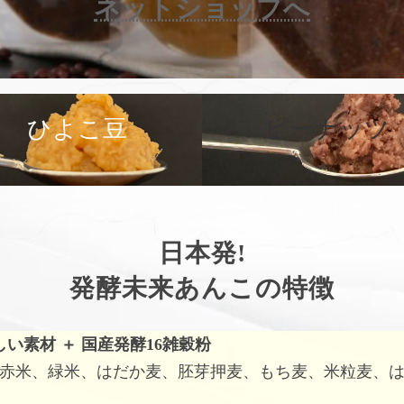
ネットショップへ
カ
バ
ひよこ豆
ピーナッツ
ー
リ
ン
ク
日本発!
発酵未来あんこの特徴
しい素材
＋
国産発酵16雑穀粉
赤米、緑米、はだか麦、胚芽押麦、もち麦、米粒麦、