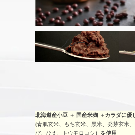
カ
バ
プレーン
ー
リ
ン
ク
北海道産小豆 ＋ 国産米麹 ＋
カラダに優
(
青肌玄米、もち玄米、黒米、発芽玄米、
び、ひえ、トウモロコシ
）を使用