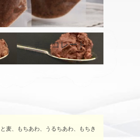
カ
バ
チョコレート
ー
リ
ン
ク
はと麦、もちあわ、うるちあわ、もちき