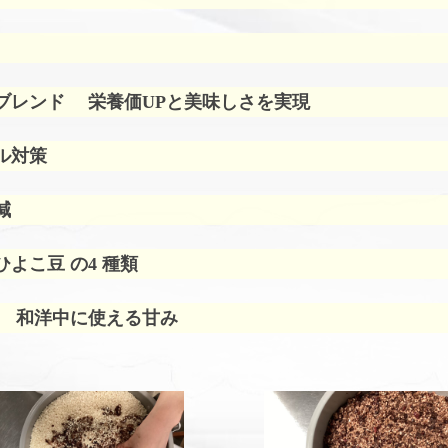
ブレンド
栄養価UPと美味しさを実現
ル対策
減
よこ豆 の4 種類
 和洋中に使える甘み