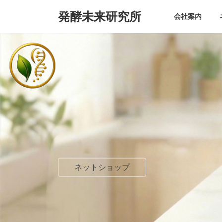
コ
ナ
発酵未来研究所
ン
ビ
会社案内
テ
ゲ
ン
ー
ツ
シ
へ
ョ
ス
ン
キ
に
ッ
移
プ
動
ネットショップ