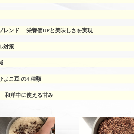
ブレンド
栄養価UPと美味しさを実現
ル対策
減
よこ豆 の4 種類
 和洋中に使える甘み