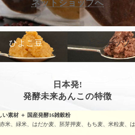
ネットショップへ
カ
バ
ひよこ豆
ピーナッツ
ー
リ
ン
ク
日本発!
発酵未来あんこの特徴
しい素材
＋
国産発酵16雑穀粉
赤米、緑米、はだか麦、胚芽押麦、もち麦、米粒麦、