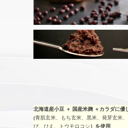
カ
バ
プレーン
ー
リ
ン
ク
北海道産小豆 ＋ 国産米麹 ＋
カラダに優
(
青肌玄米、もち玄米、黒米、発芽玄米、
び、ひえ、トウモロコシ
）を使用