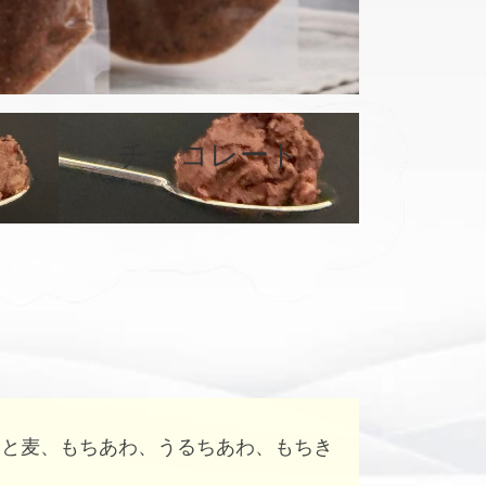
カ
バ
チョコレート
ー
リ
ン
ク
はと麦、もちあわ、うるちあわ、もちき