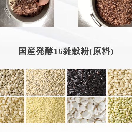
国産発酵16雑穀粉(原料)