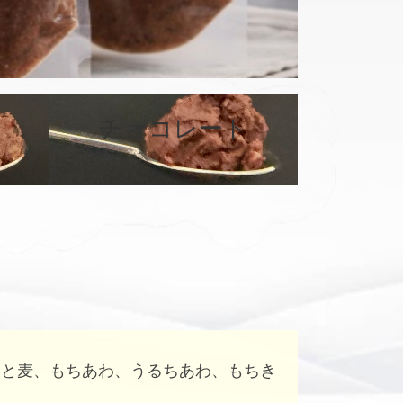
カ
バ
チョコレート
ー
リ
ン
ク
はと麦、もちあわ、うるちあわ、もちき