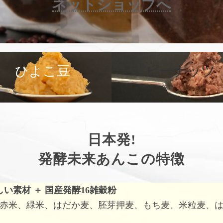
ネットショップへ
カ
バ
ひよこ豆
ピーナッツ
ー
リ
ン
ク
日本発!
発酵未来あんこの特徴
しい素材
＋
国産発酵16雑穀粉
赤米、緑米、はだか麦、胚芽押麦、もち麦、米粒麦、