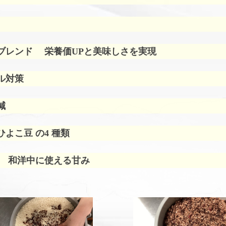
ブレンド
栄養価UPと美味しさを実現
ル対策
減
よこ豆 の4 種類
 和洋中に使える甘み