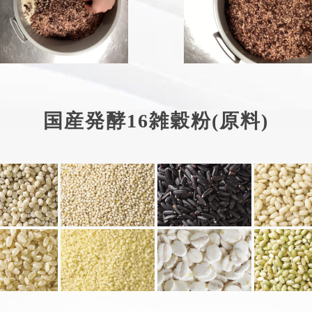
国産発酵16雑穀粉(原料)