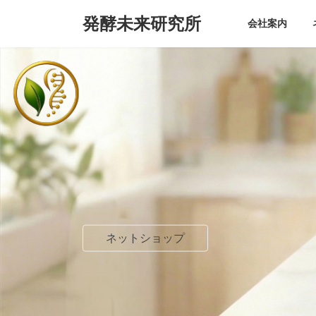
コ
ナ
発酵未来研究所
ン
ビ
会社案内
テ
ゲ
ン
ー
ツ
シ
へ
ョ
ス
ン
キ
に
ッ
移
プ
動
ネットショップ