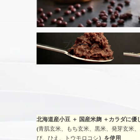
カ
バ
プレーン
ー
リ
ン
ク
北海道産小豆 ＋ 国産米麹 ＋
カラダに優
(
青肌玄米、もち玄米、黒米、発芽玄米、
び、ひえ、トウモロコシ
）を使用