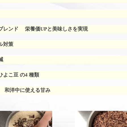
ブレンド
栄養価UPと美味しさを実現
ル対策
減
よこ豆 の4 種類
 和洋中に使える甘み