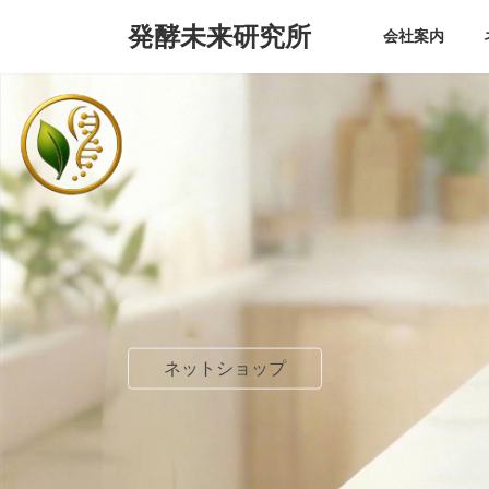
コ
ナ
発酵未来研究所
ン
ビ
会社案内
テ
ゲ
ン
ー
ツ
シ
へ
ョ
ス
ン
キ
に
ッ
移
プ
動
ネットショップ