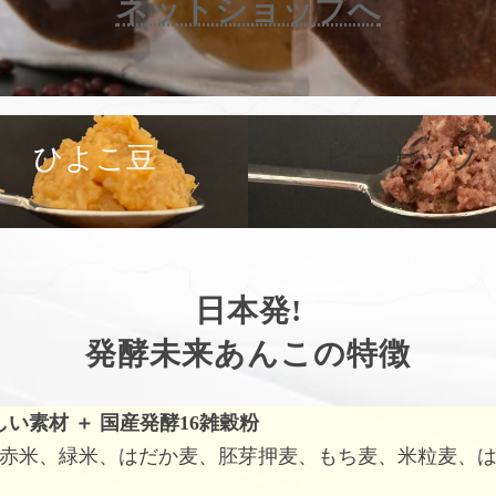
ネットショップへ
カ
バ
ひよこ豆
ピーナッツ
ー
リ
ン
ク
日本発!
発酵未来あんこの特徴
しい素材
＋
国産発酵16雑穀粉
赤米、緑米、はだか麦、胚芽押麦、もち麦、米粒麦、