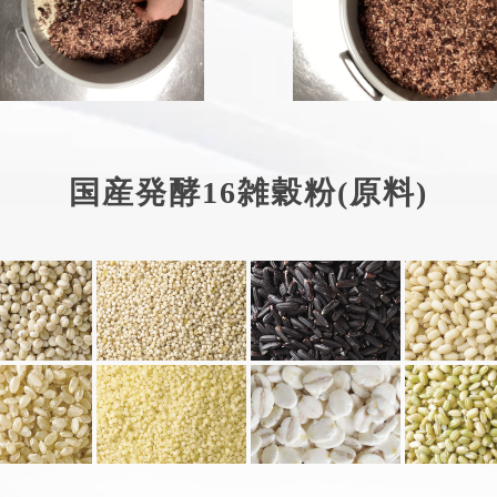
国産発酵16雑穀粉(原料)