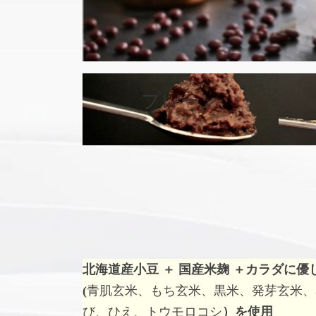
カ
バ
プレーン
ー
リ
ン
ク
北海道産小豆 ＋ 国産米麹 ＋
カラダに優
(
青肌玄米、もち玄米、黒米、発芽玄米、
び、ひえ、トウモロコシ
）を使用