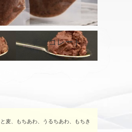
カ
バ
チョコレート
ー
リ
ン
ク
はと麦、もちあわ、うるちあわ、もちき