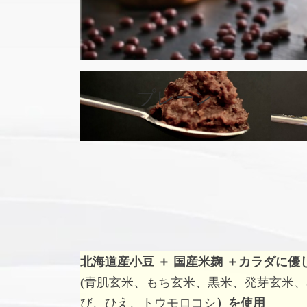
カ
バ
プレーン
ー
リ
ン
ク
北海道産小豆 ＋ 国産米麹 ＋
カラダに優
(
青肌玄米、もち玄米、黒米、発芽玄米、
び、ひえ、トウモロコシ
）を使用