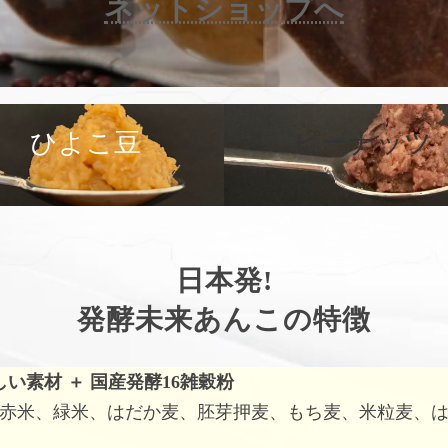
ネットショップへ
カ
バ
ひよこ豆
ピーナッツ
ー
リ
ン
ク
日本発!
発酵未来あんこの特徴
しい素材
＋
国産発酵16雑穀粉
赤米、緑米、はだか麦、胚芽押麦、もち麦、米粒麦、