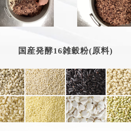
国産発酵16雑穀粉(原料)