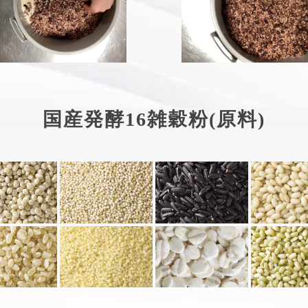
国産発酵16雑穀粉(原料)