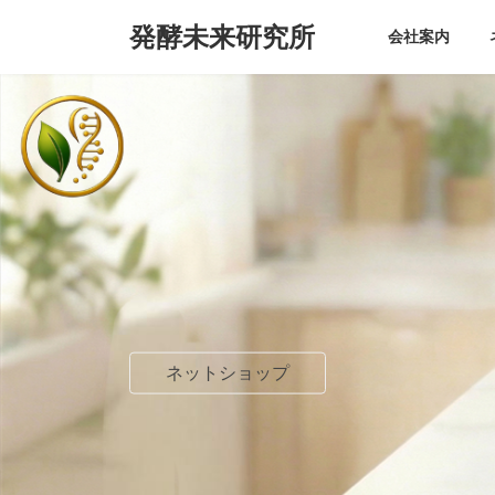
コ
ナ
発酵未来研究所
ン
ビ
会社案内
テ
ゲ
ン
ー
ツ
シ
へ
ョ
ス
ン
キ
に
ッ
移
プ
動
ネットショップ