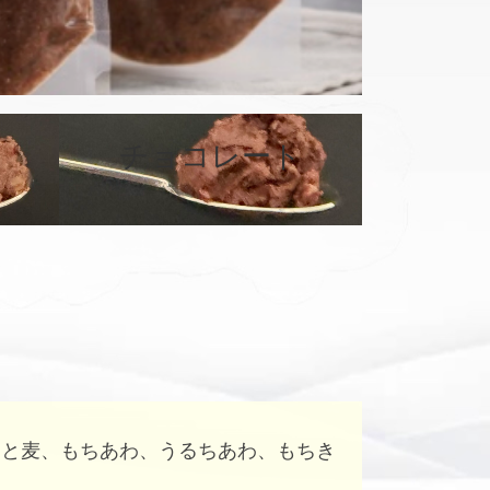
カ
バ
チョコレート
ー
リ
ン
ク
はと麦、もちあわ、うるちあわ、もちき