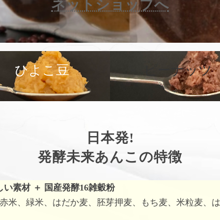
ネットショップへ
カ
バ
ひよこ豆
ピーナッツ
ー
リ
ン
ク
日本発!
発酵未来あんこの特徴
しい素材
＋
国産発酵16雑穀粉
赤米、緑米、はだか麦、胚芽押麦、もち麦、米粒麦、