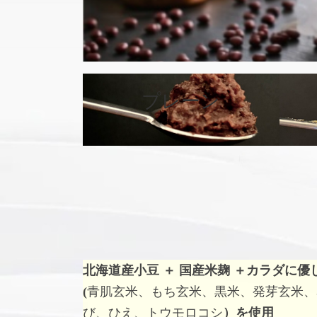
カ
バ
プレーン
ー
リ
ン
ク
北海道産小豆 ＋ 国産米麹 ＋
カラダに優
(
青肌玄米、もち玄米、黒米、発芽玄米、
び、ひえ、トウモロコシ
）を使用