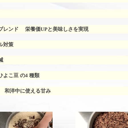
ブレンド
栄養価UPと美味しさを実現
ル対策
減
よこ豆 の4 種類
 和洋中に使える甘み