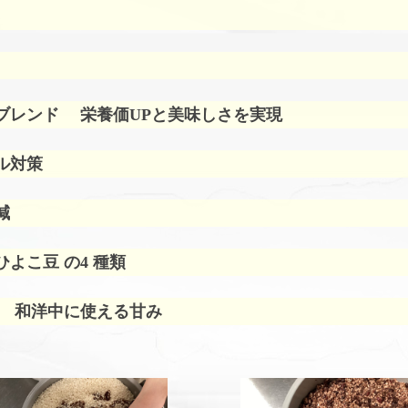
ブレンド
栄養価UPと美味しさを実現
ル対策
減
よこ豆 の4 種類
 和洋中に使える甘み