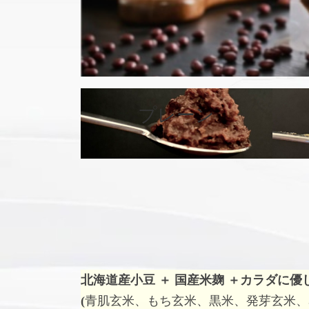
プレーン
カ
バ
ー
リ
ン
ク
北海道産小豆 ＋ 国産米麹 ＋
カラダに優
(
青肌玄米、もち玄米、黒米、発芽玄米、