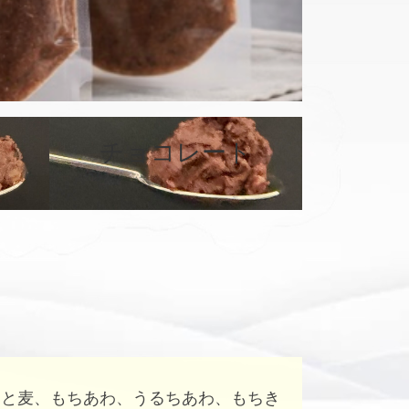
チョコレート
カ
カ
バ
バ
ー
ー
リ
リ
ン
ン
ク
ク
はと麦、もちあわ、うるちあわ、もちき