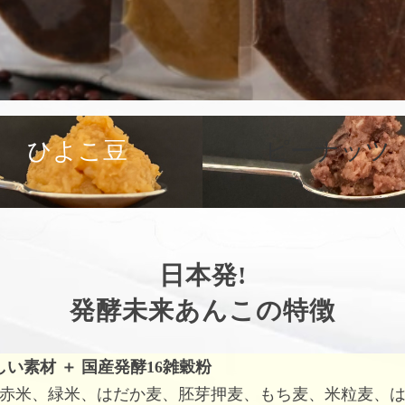
ひよこ豆
ピーナッツ
日本発!
発酵未来あんこの特徴
しい素材
＋
国産発酵16雑穀粉
赤米、緑米、はだか麦、胚芽押麦、もち麦、米粒麦、