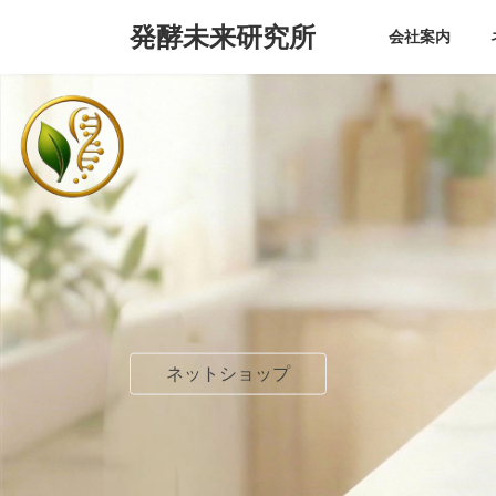
コ
ナ
発酵未来研究所
ン
ビ
会社案内
テ
ゲ
ン
ー
ツ
シ
へ
ョ
ス
ン
キ
に
ッ
移
プ
動
ネットショップ