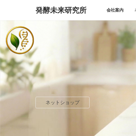
コ
ナ
発酵未来研究所
ン
ビ
会社案内
テ
ゲ
ン
ー
ツ
シ
へ
ョ
ス
ン
キ
に
ッ
移
プ
動
ネットショップ