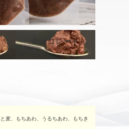
カ
バ
チョコレート
ー
リ
ン
ク
はと麦、もちあわ、うるちあわ、もちき