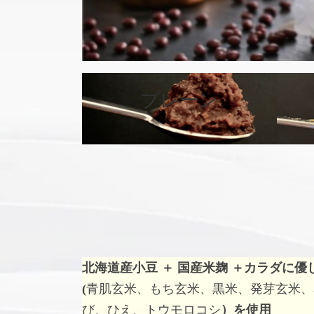
カ
バ
プレーン
ー
リ
ン
ク
北海道産小豆 ＋ 国産米麹 ＋
カラダに優
(
青肌玄米、もち玄米、黒米、発芽玄米、
び、ひえ、トウモロコシ
）を使用