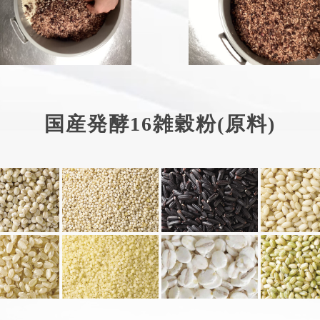
国産発酵16雑穀粉(原料)