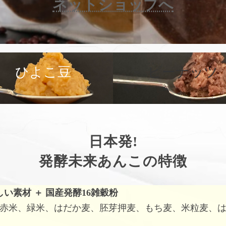
ネットショップへ
カ
バ
ひよこ豆
ピーナッツ
ー
リ
ン
ク
日本発!
発酵未来あんこの特徴
しい素材
＋
国産発酵16雑穀粉
赤米、緑米、はだか麦、胚芽押麦、もち麦、米粒麦、