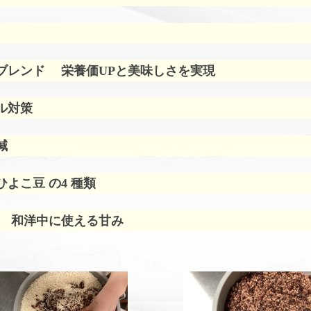
ブレンド
栄養価UPと美味しさを実現
ル対策
減
よこ豆 の4 種類
 和洋中に使える甘み