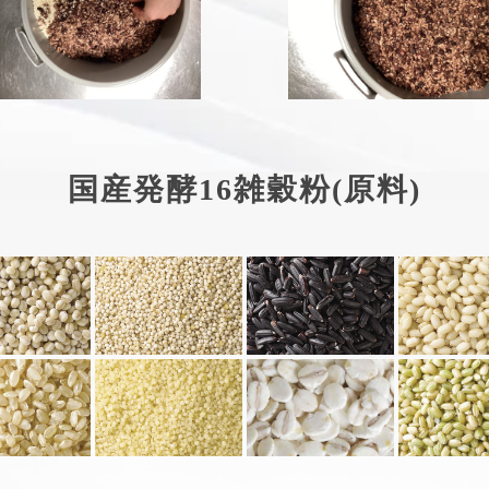
国産発酵16雑穀粉(原料)