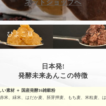
ネットショップへ
カ
バ
ひよこ豆
ピーナッツ
ー
リ
ン
ク
日本発!
発酵未来あんこの特徴
しい素材
＋
国産発酵16雑穀粉
赤米、緑米、はだか麦、胚芽押麦、もち麦、米粒麦、