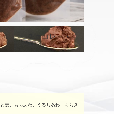
カ
バ
チョコレート
ー
リ
ン
ク
はと麦、もちあわ、うるちあわ、もちき