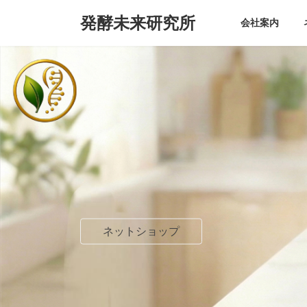
コ
ナ
発酵未来研究所
ン
ビ
会社案内
テ
ゲ
ン
ー
ツ
シ
へ
ョ
ス
ン
キ
に
ッ
移
プ
動
ネットショップ