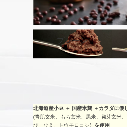
カ
バ
プレーン
ー
リ
ン
ク
北海道産小豆 ＋ 国産米麹 ＋
カラダに優
(
青肌玄米、もち玄米、黒米、発芽玄米、
び、ひえ、トウモロコシ
）を使用