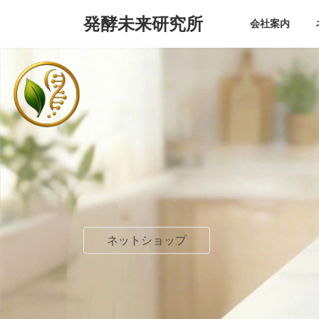
コ
ナ
発酵未来研究所
ン
ビ
会社案内
テ
ゲ
ン
ー
ツ
シ
へ
ョ
ス
ン
キ
に
ッ
移
プ
動
ネットショップ