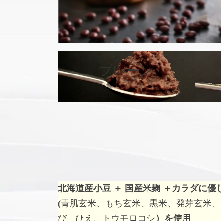
カ
バ
プレーン
ー
リ
ン
ク
北海道産小豆 ＋ 国産米麹 ＋
カラダに優
(
青肌玄米、もち玄米、黒米、発芽玄米、
び、ひえ、トウモロコシ
）を使用