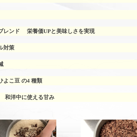
ブレンド
栄養価UPと美味しさを実現
ル対策
減
よこ豆 の4 種類
 和洋中に使える甘み