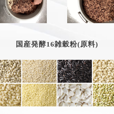
国産発酵16雑穀粉(原料)