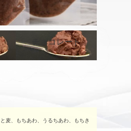
カ
バ
チョコレート
ー
リ
ン
ク
はと麦、もちあわ、うるちあわ、もちき