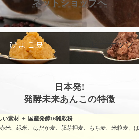
ネットショップへ
カ
バ
ひよこ豆
ピーナッツ
ー
リ
ン
ク
日本発!
発酵未来あんこの特徴
しい素材
＋
国産発酵16雑穀粉
赤米、緑米、はだか麦、胚芽押麦、もち麦、米粒麦、