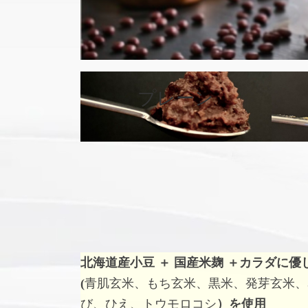
カ
バ
プレーン
ー
リ
ン
ク
北海道産小豆 ＋ 国産米麹 ＋
カラダに優
(
青肌玄米、もち玄米、黒米、発芽玄米、
び、ひえ、トウモロコシ
）を使用