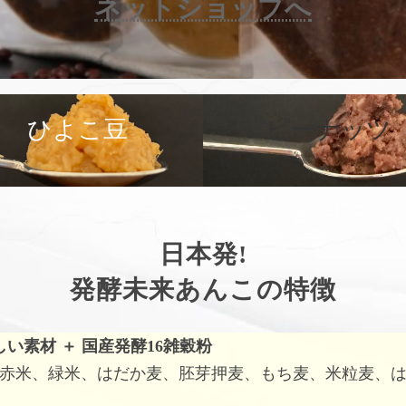
ネットショップへ
カ
バ
ひよこ豆
ピーナッツ
ー
リ
ン
ク
日本発!
発酵未来あんこの特徴
しい素材
＋
国産発酵16雑穀粉
赤米、緑米、はだか麦、胚芽押麦、もち麦、米粒麦、