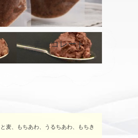
カ
バ
チョコレート
ー
リ
ン
ク
はと麦、もちあわ、うるちあわ、もちき