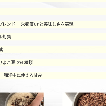
ブレンド
栄養価UPと美味しさを実現
ル対策
減
よこ豆 の4 種類
 和洋中に使える甘み