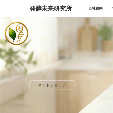
コ
ナ
発酵未来研究所
ン
ビ
会社案内
テ
ゲ
ン
ー
ツ
シ
へ
ョ
ス
ン
キ
に
ッ
移
プ
動
ネットショップ