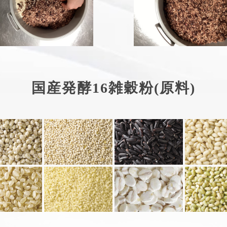
国産発酵16雑穀粉(原料)