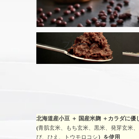
カ
バ
プレーン
ー
リ
ン
ク
北海道産小豆 ＋ 国産米麹 ＋
カラダに優
(
青肌玄米、もち玄米、黒米、発芽玄米、
び、ひえ、トウモロコシ
）を使用