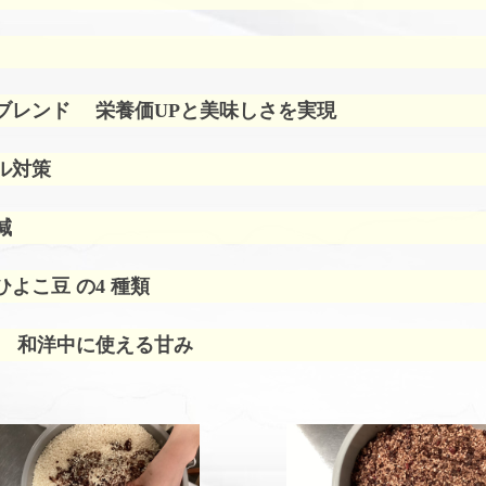
ブレンド
栄養価UPと美味しさを実現
ル対策
減
よこ豆 の4 種類
 和洋中に使える甘み