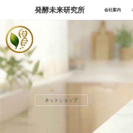
コ
ナ
発酵未来研究所
ン
ビ
会社案内
テ
ゲ
ン
ー
ツ
シ
へ
ョ
ス
ン
キ
に
ッ
移
プ
動
ネットショップ