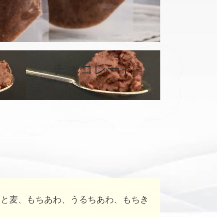
カ
バ
チョコレート
ー
リ
ン
ク
はと麦、もちあわ、うるちあわ、もちき