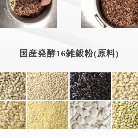
国産発酵16雑穀粉(原料)