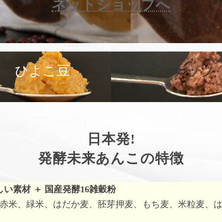
ネットショップへ
カ
バ
ひよこ豆
ピーナッツ
ー
リ
ン
ク
日本発!
発酵未来あんこの特徴
しい素材
＋
国産発酵16雑穀粉
赤米、緑米、はだか麦、胚芽押麦、もち麦、米粒麦、