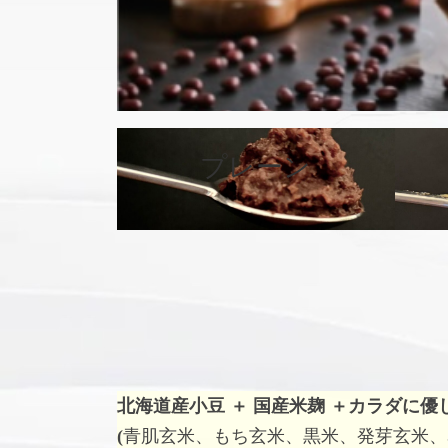
プレーン
カ
バ
ー
リ
ン
ク
北海道産小豆 ＋ 国産米麹 ＋
カラダに優
(
青肌玄米、もち玄米、黒米、発芽玄米、