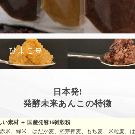
ひよこ豆
ピーナッツ
日本発!
発酵未来あんこの特徴
しい素材
＋
国産発酵16雑穀粉
赤米、緑米、はだか麦、胚芽押麦、もち麦、米粒麦、