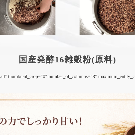
国産発酵16雑穀粉(原料)
mbnail" thumbnail_crop="0" number_of_columns="8" maximum_entity_