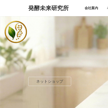
コ
ナ
発酵未来研究所
ン
ビ
会社案内
テ
ゲ
ン
ー
ツ
シ
へ
ョ
ス
ン
キ
に
ッ
移
プ
動
ネットショップ