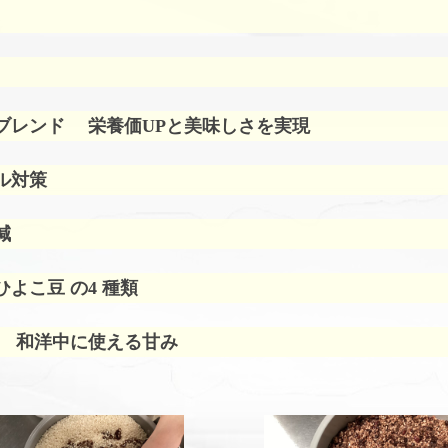
ブレンド
栄養価UPと美味しさを実現
ル対策
減
よこ豆 の4 種類
 和洋中に使える甘み