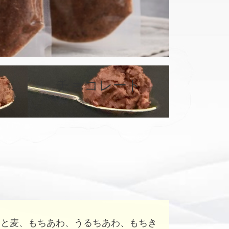
チョコレート
カ
カ
バ
バ
ー
ー
リ
リ
ン
ン
ク
ク
はと麦、もちあわ、うるちあわ、もちき