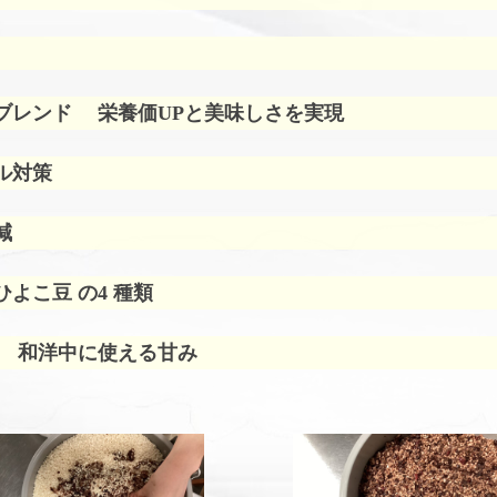
ブレンド
栄養価UPと美味しさを実現
ル対策
減
よこ豆 の4 種類
 和洋中に使える甘み