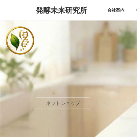
コ
ナ
発酵未来研究所
ン
ビ
会社案内
テ
ゲ
ン
ー
ツ
シ
へ
ョ
ス
ン
キ
に
ッ
移
プ
動
ネットショップ