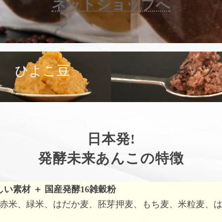
ネットショップへ
カ
バ
ひよこ豆
ピーナッツ
ー
リ
ン
ク
日本発!
発酵未来あんこの特徴
しい素材
＋
国産発酵16雑穀粉
赤米、緑米、はだか麦、胚芽押麦、もち麦、米粒麦、