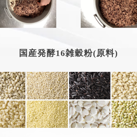
国産発酵16雑穀粉(原料)