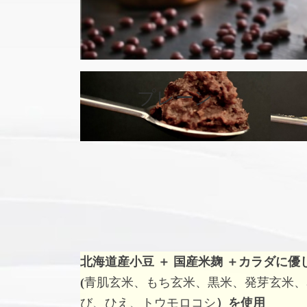
カ
バ
プレーン
ー
リ
ン
ク
北海道産小豆 ＋ 国産米麹 ＋
カラダに優
(
青肌玄米、もち玄米、黒米、発芽玄米、
び、ひえ、トウモロコシ
）を使用