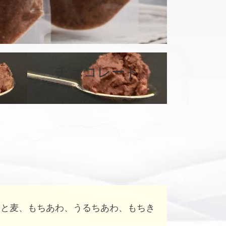
カ
バ
チョコレート
ー
リ
ン
ク
はと麦、もちあわ、うるちあわ、もちき