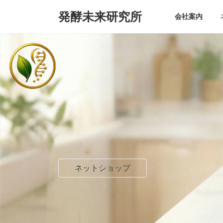
コ
ナ
発酵未来研究所
ン
ビ
会社案内
テ
ゲ
ン
ー
ツ
シ
へ
ョ
ス
ン
キ
に
ッ
移
プ
動
ネットショップ