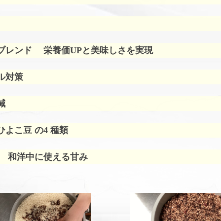
ブレンド
栄養価UPと美味しさを実現
ル対策
減
よこ豆 の4 種類
 和洋中に使える甘み