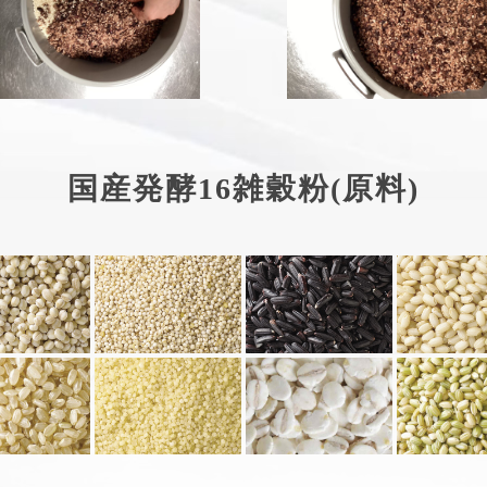
国産発酵16雑穀粉(原料)