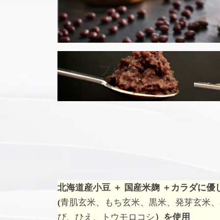
カ
バ
プレーン
ー
リ
ン
ク
北海道産小豆 ＋ 国産米麹 ＋
カラダに優
(
青肌玄米、もち玄米、黒米、発芽玄米、
び、ひえ、トウモロコシ
）を使用