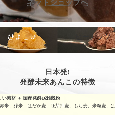
ネットショップへ
カ
バ
ひよこ豆
ピーナッツ
ー
リ
ン
ク
日本発!
発酵未来あんこの特徴
しい素材
＋
国産発酵16雑穀粉
赤米、緑米、はだか麦、胚芽押麦、もち麦、米粒麦、