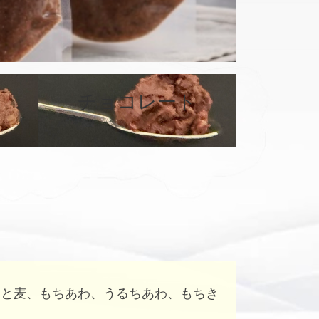
カ
バ
チョコレート
ー
リ
ン
ク
はと麦、もちあわ、うるちあわ、もちき