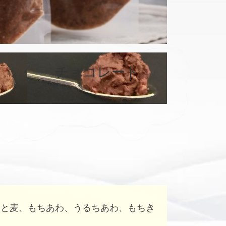
カ
バ
チョコレート
ー
リ
ン
ク
はと麦、もちあわ、うるちあわ、もちき