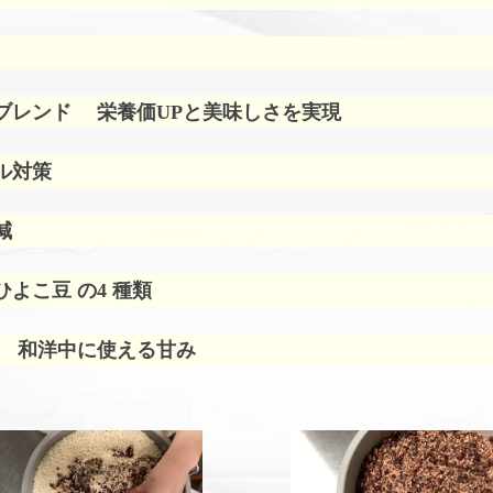
ブレンド
栄養価UPと美味しさを実現
ル対策
減
よこ豆 の4 種類
 和洋中に使える甘み