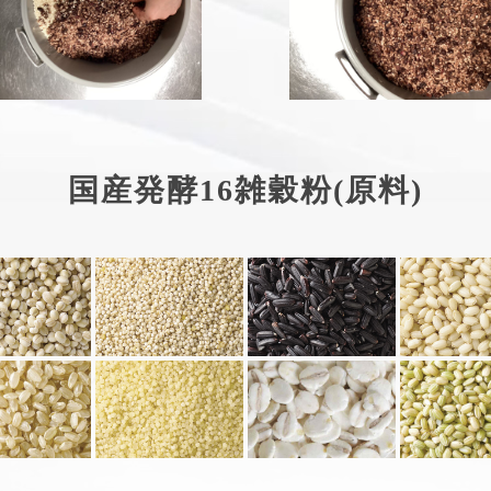
国産発酵16雑穀粉(原料)