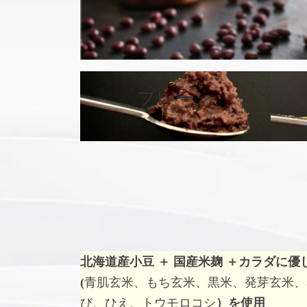
カ
バ
プレーン
ー
リ
ン
ク
北海道産小豆 ＋ 国産米麹 ＋
カラダに優
(
青肌玄米、もち玄米、黒米、発芽玄米、
び、ひえ、トウモロコシ
）を使用