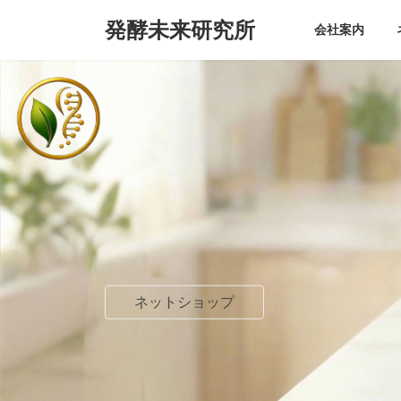
コ
ナ
発酵未来研究所
ン
ビ
会社案内
テ
ゲ
ン
ー
ツ
シ
へ
ョ
ス
ン
キ
に
ッ
移
プ
動
ネットショップ