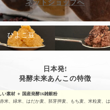
ネットショップへ
カ
バ
ひよこ豆
ピーナッツ
ー
リ
ン
ク
日本発!
発酵未来あんこの特徴
しい素材
＋
国産発酵16雑穀粉
赤米、緑米、はだか麦、胚芽押麦、もち麦、米粒麦、