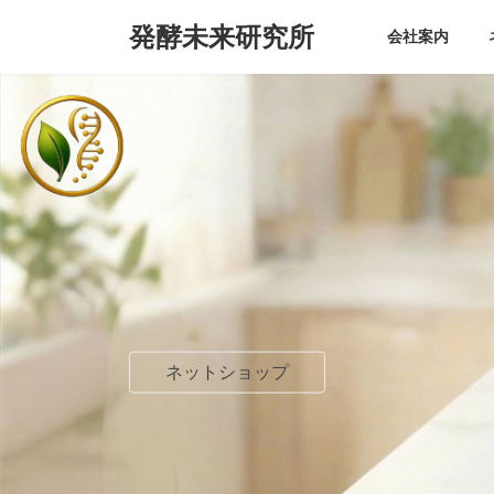
コ
ナ
発酵未来研究所
ン
ビ
会社案内
テ
ゲ
ン
ー
ツ
シ
へ
ョ
ス
ン
キ
に
ッ
移
プ
動
ネットショップ