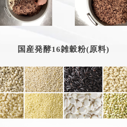
国産発酵16雑穀粉(原料)