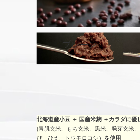
カ
バ
プレーン
ー
リ
ン
ク
北海道産小豆 ＋ 国産米麹 ＋
カラダに優
(
青肌玄米、もち玄米、黒米、発芽玄米、
び、ひえ、トウモロコシ
）を使用