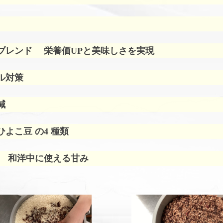
ブレンド
栄養価UPと美味しさを実現
ル対策
減
よこ豆 の4 種類
 和洋中に使える甘み