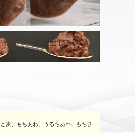
カ
バ
チョコレート
ー
リ
ン
ク
はと麦、もちあわ、うるちあわ、もちき