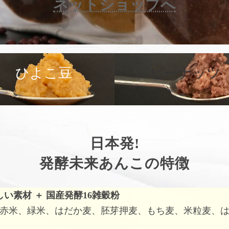
ネットショップへ
カ
バ
ひよこ豆
ピーナッツ
ー
リ
ン
ク
日本発!
発酵未来あんこの特徴
しい素材
＋
国産発酵16雑穀粉
赤米、緑米、はだか麦、胚芽押麦、もち麦、米粒麦、