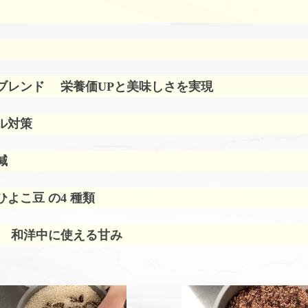
ブレンド
栄養価UPと美味しさを実現
ル対策
減
よこ豆 の4 種類
 和洋中に使える甘み