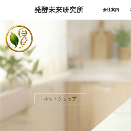
コ
ナ
発酵未来研究所
ン
ビ
会社案内
テ
ゲ
ン
ー
ツ
シ
へ
ョ
ス
ン
キ
に
ッ
移
プ
動
ネットショップ