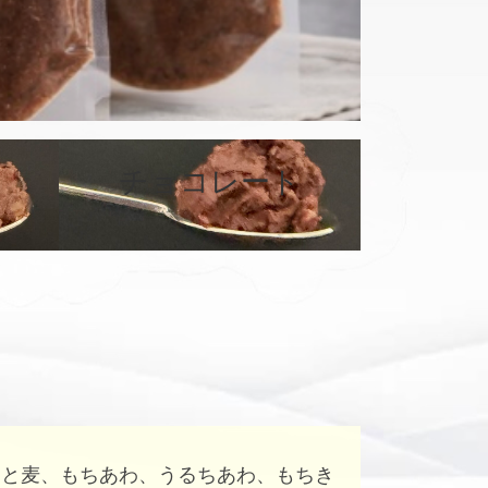
チョコレート
カ
カ
バ
バ
ー
ー
リ
リ
ン
ン
ク
ク
はと麦、もちあわ、うるちあわ、もちき