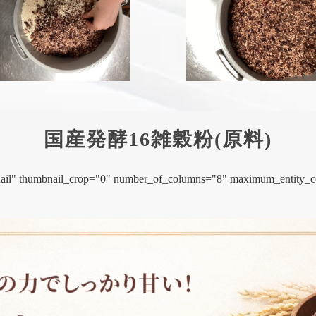
国産発酵16雑穀粉(原料)
mbnail" thumbnail_crop="0" number_of_columns="8" maximum_entity_