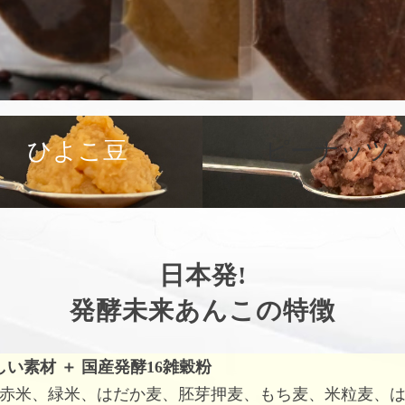
ひよこ豆
ピーナッツ
日本発!
発酵未来あんこの特徴
しい素材
＋
国産発酵16雑穀粉
赤米、緑米、はだか麦、胚芽押麦、もち麦、米粒麦、