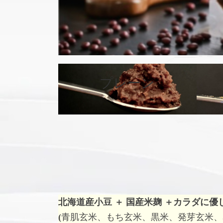
プレーン
カ
バ
ー
リ
ン
ク
北海道産小豆 ＋ 国産米麹 ＋
カラダに優
(
青肌玄米、もち玄米、黒米、発芽玄米、