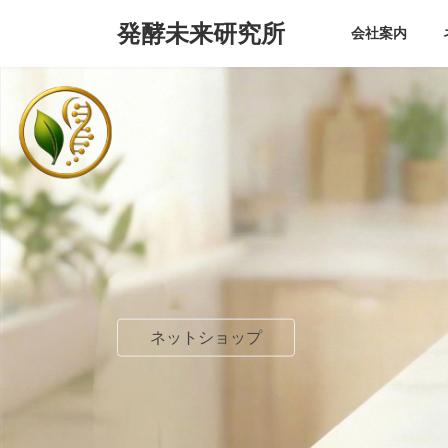
コ
ナ
発酵未来研究所
ン
ビ
会社案内
テ
ゲ
ン
ー
ツ
シ
へ
ョ
ス
ン
キ
に
ッ
移
プ
動
ネットショップ