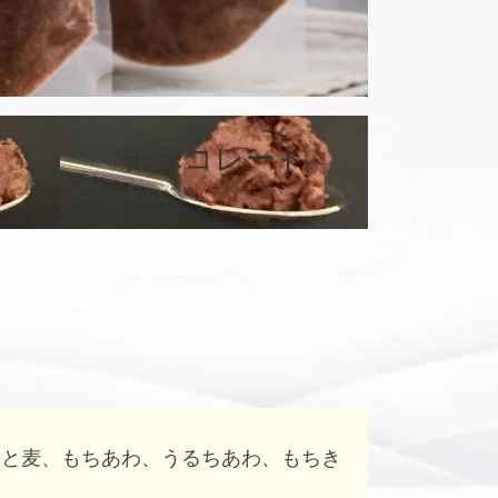
カ
バ
チョコレート
ー
リ
ン
ク
はと麦、もちあわ、うるちあわ、もちき