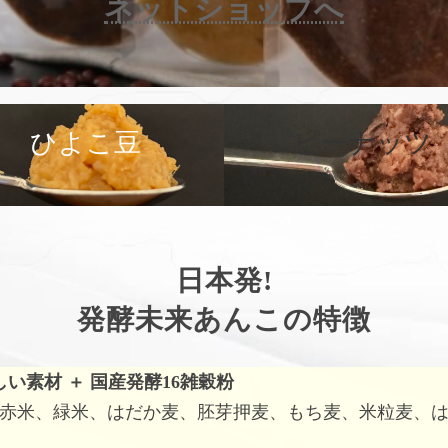
ネットショップへ
カ
バ
ひよこ豆
ピーナッツ
ー
リ
ン
ク
日本発!
発酵未来あんこの特徴
しい素材
＋
国産発酵16雑穀粉
赤米、緑米、はだか麦、胚芽押麦、もち麦、米粒麦、