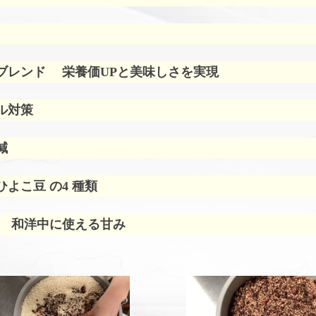
ブレンド
栄養価UPと美味しさを実現
ル対策
減
よこ豆 の4 種類
 和洋中に使える甘み