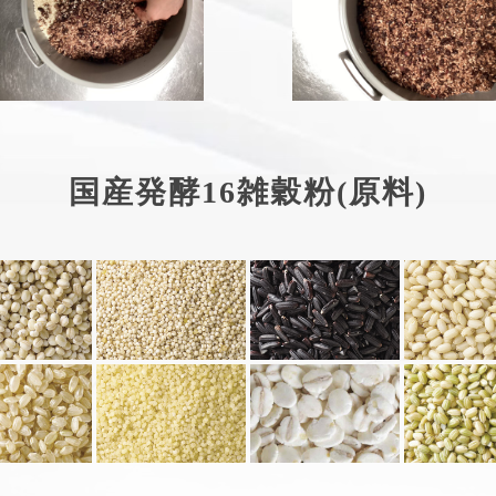
国産発酵16雑穀粉(原料)