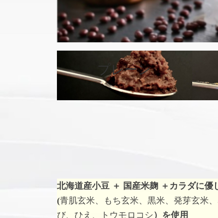
カ
バ
プレーン
ー
リ
ン
ク
北海道産小豆 ＋ 国産米麹 ＋
カラダに優
(
青肌玄米、もち玄米、黒米、発芽玄米、
び、ひえ、トウモロコシ
）を使用