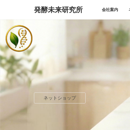
コ
ナ
発酵未来研究所
ン
ビ
会社案内
テ
ゲ
ン
ー
ツ
シ
へ
ョ
ス
ン
キ
に
ッ
移
プ
動
ネットショップ