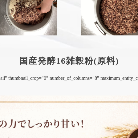
国産発酵16雑穀粉(原料)
mbnail" thumbnail_crop="0" number_of_columns="8" maximum_entity_