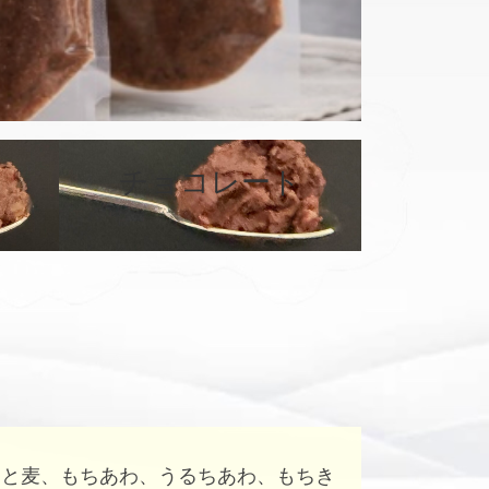
チョコレート
カ
カ
バ
バ
ー
ー
リ
リ
ン
ン
ク
ク
はと麦、もちあわ、うるちあわ、もちき