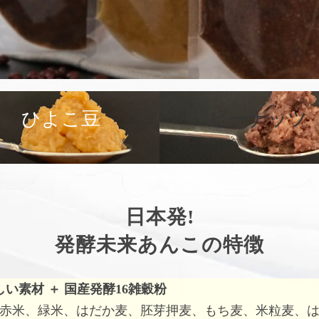
ひよこ豆
ピーナッツ
日本発!
発酵未来あんこの特徴
しい素材
＋
国産発酵16雑穀粉
赤米、緑米、はだか麦、胚芽押麦、もち麦、米粒麦、