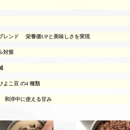
ブレンド
栄養価UPと美味しさを実現
ル対策
減
よこ豆 の4 種類
 和洋中に使える甘み