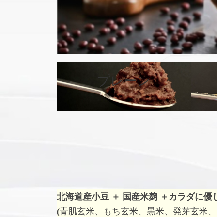
プレーン
カ
バ
ー
リ
ン
ク
北海道産小豆 ＋ 国産米麹 ＋
カラダに優
(
青肌玄米、もち玄米、黒米、発芽玄米、